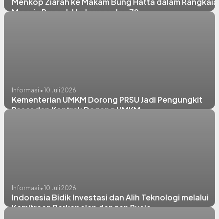
Menkop Ziarah ke Makam Bung Hatta dalam Rangkaia
Menuju Puncak Harkopnas ke-79
Informasi • 10 Juli 2026
Kementerian UMKM Dorong PRSU Jadi Pengungkit
Pasar dan Kontrak Dagang UMKM
Informasi • 10 Juli 2026
Indonesia Bidik Investasi dan Alih Teknologi melalui
Kemitraan Perkapalan dengan Rusia